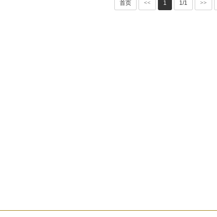
首页
<<
1
1/1
>>