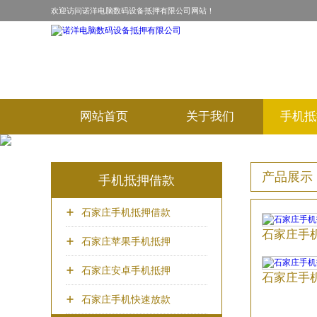
欢迎访问诺洋电脑数码设备抵押有限公司网站！
网站首页
关于我们
手机抵
产品展示
手机抵押借款
石家庄手机抵押借款

石家庄手
石家庄苹果手机抵押

石家庄安卓手机抵押

石家庄手
石家庄手机快速放款
